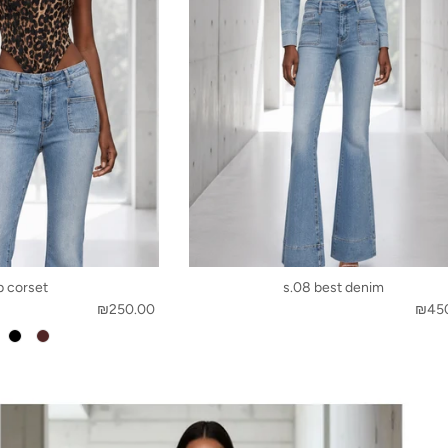
p corset
s.08 best denim
₪250.00
₪45