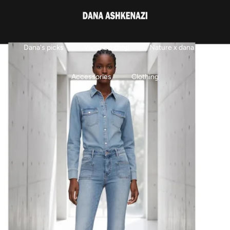
m
Dana's picks
Vacation shop
Nature x dana ashkenazi
Accessories
Clothing